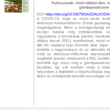
Kulcsszavak: rövid ellátási lánc, 
gömbparadicsom 
DOI:
https://doi.org/10.53079/GAZDALKODAS
A COVID-19, majd az orosz–ukrán konflik
élelmiszer-kereskedelemre. Ennek gazdasági 
megdrágulása), illetve a mezőgazdasági te
aszály) hatásai még erőteljesebbek v
Ugyanakkor a termékárak jelentős növekedés
ellátási láncok (REL) terjedésének, mivel 
állít elő, ráadásul helyi termelők által. Va
érintette a hagyományos és az alternatív é
miatt az élelmiszer-inflációnak alacsonya
megfelelő árazási rendszerrel a REL tovább
termelők egy része még a gömbparadicsom 
tisztában, így sok esetben rontja a tudat
helyzetben a legtöbbet a képzés/oktatás seg
illetve az erőteljesebb termelői összefogás me