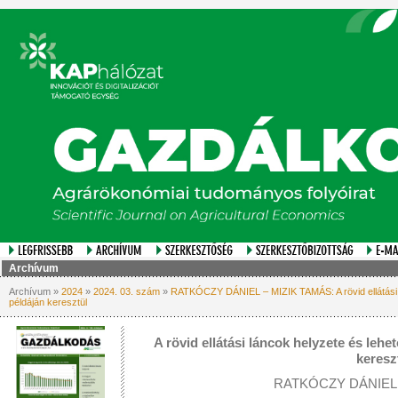
Archívum
Archívum »
2024
»
2024. 03. szám
»
RATKÓCZY DÁNIEL – MIZIK TAMÁS: A rövid ellátási 
példáján keresztül
A rövid ellátási láncok helyzete és le
keresz
RATKÓCZY DÁNIEL 