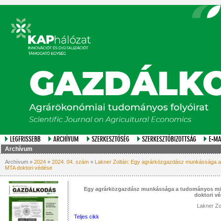
Archívum
Archívum »
2024
»
2024. 04. szám
»
Lakner Zoltán: Egy agrárközgazdász munkássága a 
MTA doktori védése
Egy agrárközgazdász munkássága a tudományos min
doktori v
Lakner Zo
Teljes cikk