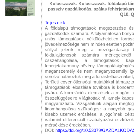
Kulcsszavak: Kulcsszavak: földalapú tá
passzív gazdálkodás, szálas fehérjetakar
Q18, 
Teljes cikk
A földalapú támogatások megszerzése és 
gazdálkodók számára. A folyamatosan bonyol
uniós támogatások nélkülözhetetlen forrás
jövedelmezősége nem minden esetben pozitív
súllyal jelenik meg a mezőgazdasági 
földtulajdonosok számára mérlegelend
összehangolása, a támogatások kap
fehérjetakarmány-növény támogatásigénylése
magánszemély és nem magányszemély igén
sorolva határoztuk meg a forrásfelhasználást,
Területi egyenlőtlenségi mutatókkal támaszt
támogatások eloszlása továbbra is koncent
javára. A korrelációs elemzések a magán-
összefüggéseire világítottak rá, amely kapcs
magyarázható. Vizsgálatunk alapján megfog
finomhangolása szükséges: a nagyobb gazd
kisebb üzemek erősítése, a jogcímek célzot
valamint differenciált szabályozási eszközö
mérséklése érdekében.
DOI:
https://doi.org/10.53079/GAZDALKODAS