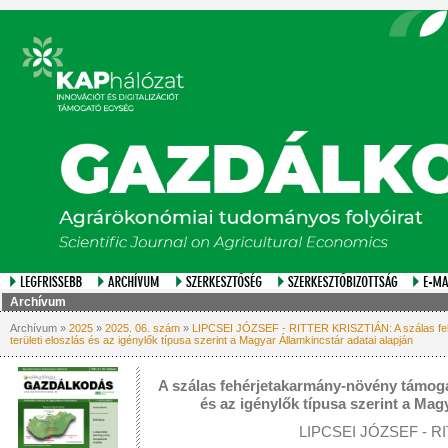
Archívum
Archívum »
2025
»
2025. 06. szám
»
LIPCSEI JÓZSEF - RITTER KRISZTIÁN: A szálas feh
területi eloszlás és az igénylők típusa szerint a Magyar Államkincstár adatai alapján
A szálas fehérjetakarmány-növény támogat
és az igénylők típusa szerint a Mag
LIPCSEI JÓZSEF - R