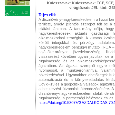
Kulcsszavak: Kulcsszavak: TCF, SCF, 
virágtőzsde JEL-kód: G39
Teljes cikk
A dísznövény-nagykereskedelem a hazai kert
területe, amely jelentős szerepet tölt be a
ellátási láncban. A tanulmány célja, hogy
nagykereskedések aktuális gazdasági h
alkalmazkodási stratégiáit. A kutatás kvalit
között interjúkkal és pénzügyi adatelem
nagykereskedelem pénzügyi mutatói (ROA –
sajáttőke-arányos jövedelmezőség, lik
visszaesést követően ugyan javultak, de a v
rugalmasság és az alkalmazkodóképessé
ágazatban. Az ágazat szereplői egyre erő
nyomással, a munkaerőhiánnyal, valamint 
növekedésével. Ugyanakkor lehetőségek is kir
automatizáció és a környezettudatos kínál
Covid–19 és a geopolitikai válságok ágazatra g
a beszerzési útvonalak átrendeződésére. A 
dísznövény-nagykereskedelem stabil, de struk
rugalmasság, a partnerségi hálózatok és az 
https://doi.org/10.53079/GAZDALKODAS.70.1