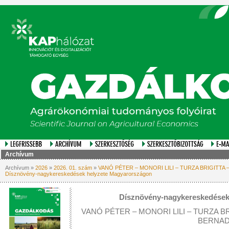
Archívum
Archívum »
2026
»
2026. 01. szám
»
VANÓ PÉTER – MONORI LILI – TURZA BRIGITTA
Dísznövény-nagykereskedések helyzete Magyarországon
Dísznövény-nagykereskedések
VANÓ PÉTER – MONORI LILI – TURZA B
BERNAD